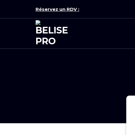
Aller
Réservez un RDV :
au
contenu